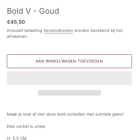
Bold V - Goud
Normale
€45,50
prijs
Inclusief belasting
Verzendkosten
worden berekend bij het
afrekenen.
AAN WINKELWAGEN TOEVOEGEN
Product
toegevoegen
Maak je look af met deze bold oorbellen met subtiele glans!
aan
uw
Elke oorbel is uniek.
winkelwagen
H: 5,5 CM