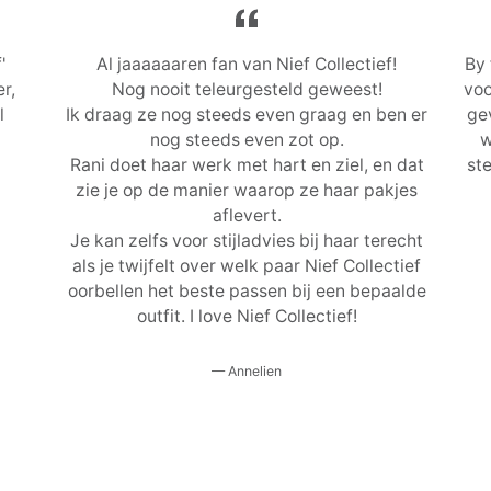
'
Al jaaaaaaren fan van Nief Collectief!
By 
r,
Nog nooit teleurgesteld geweest!
voo
l
Ik draag ze nog steeds even graag en ben er
ge
nog steeds even zot op.
w
Rani doet haar werk met hart en ziel, en dat
st
zie je op de manier waarop ze haar pakjes
aflevert.
Je kan zelfs voor stijladvies bij haar terecht
als je twijfelt over welk paar Nief Collectief
oorbellen het beste passen bij een bepaalde
outfit. I love Nief Collectief!
Annelien