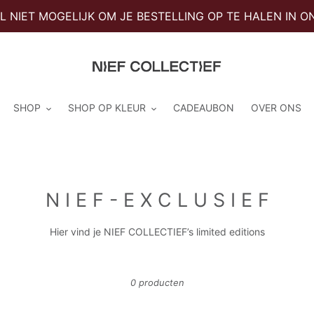
 NIET MOGELIJK OM JE BESTELLING OP TE HALEN IN ON
SHOP
SHOP OP KLEUR
CADEAUBON
OVER ONS
C
N I E F - E X C L U S I E F
o
Hier vind je NIEF COLLECTIEF’s limited editions
l
l
0 producten
e
c