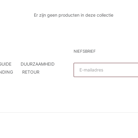
t
Er zijn geen producten in deze collectie
i
e
:
NIEFSBRIEF
GUIDE
DUURZAAMHEID
NDING
RETOUR